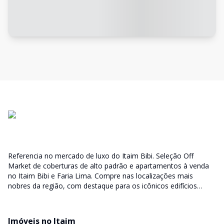
Referencia no mercado de luxo do Itaim Bibi. Seleção Off
Market de coberturas de alto padrão e apartamentos à venda
no Itaim Bibi e Faria Lima. Compre nas localizações mais
nobres da região, com destaque para os icônicos edifícios
Lindenberg, Fasano Residencial, Casa Lafer e Casa Leopoldo.
More nos bairros mais cobiçados de São Paulo
Imóveis no Itaim