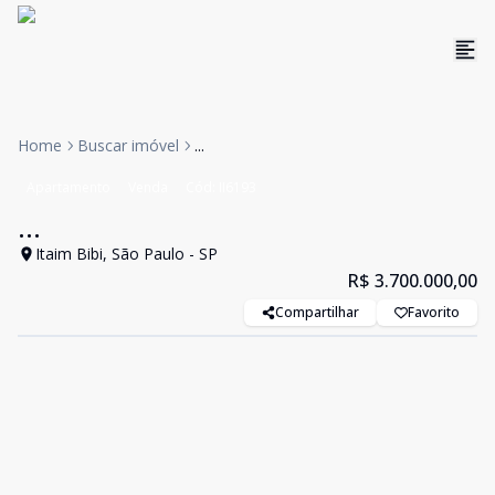
Home
Buscar imóvel
...
Apartamento
Venda
Cód:
II6193
...
Itaim Bibi, São Paulo - SP
R$ 3.700.000,00
Compartilhar
Favorito