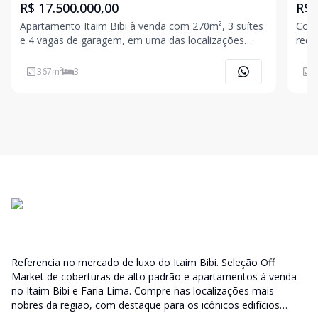
R$ 17.500.000,00
R$ 
Apartamento Itaim Bibi à venda com 270m², 3 suítes
Cond
e 4 vagas de garagem, em uma das localizações
rede
mais desejadas de São Paulo. Este apartamento
casa
moderno Itaim Bibi combina espaços amplos,
Europa. Com arquitetura a
367
m²
3
2
conforto e sofisticação, oferecendo o equilíbrio ideal
Arqu
entre excl
o co
Referencia no mercado de luxo do Itaim Bibi. Seleção Off
Market de coberturas de alto padrão e apartamentos à venda
no Itaim Bibi e Faria Lima. Compre nas localizações mais
nobres da região, com destaque para os icônicos edifícios