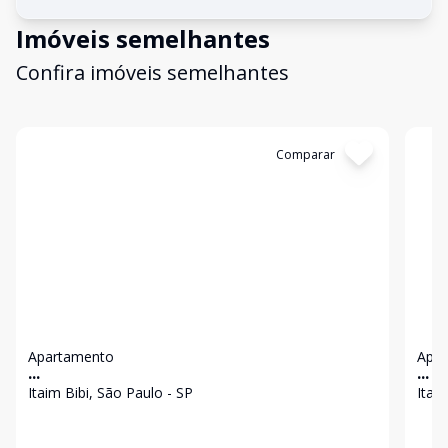
Imóveis semelhantes
Confira imóveis semelhantes
Cód:
II01121
Comparar
Có
Apartamento
Apa
...
...
Itaim Bibi, São Paulo - SP
Itai