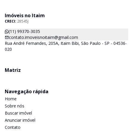
Lindenberg, Fasano Residencial, Casa Lafer e Casa Leopoldo.
More nos bairros mais cobiçados de São Paulo
Imóveis no Itaim
CRECI:
28545J
(11) 99370-3035
contato.imoveisnoitaim@gmail.com
Rua André Fernandes, 205A, Itaim Bibi, São Paulo - SP - 04536-
020
Matriz
Navegação rápida
Home
Sobre nós
Buscar imóvel
Anunciar imóvel
Contato