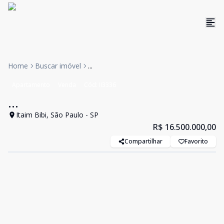
Home
Buscar imóvel
...
Apartamento
Venda
Cód:
II3336
...
Itaim Bibi, São Paulo - SP
R$ 16.500.000,00
Compartilhar
Favorito