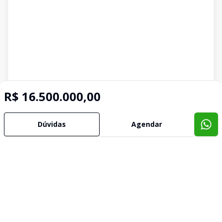
R$ 16.500.000,00
Imóveis semelhantes
Dúvidas
Agendar
Confira imóveis semelhantes
Cód:
II01121
Comparar
Có