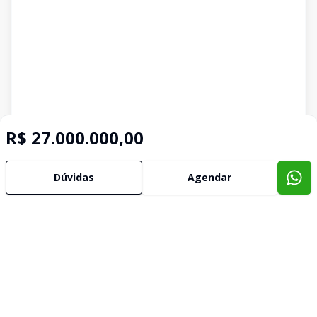
R$ 27.000.000,00
Imóveis semelhantes
Dúvidas
Agendar
Confira imóveis semelhantes
Cód:
II01121
Comparar
Có