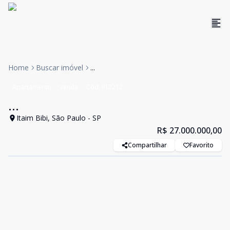
Home
Buscar imóvel
...
Apartamento
Venda
Cód:
II12212
...
Itaim Bibi, São Paulo - SP
R$ 27.000.000,00
Compartilhar
Favorito