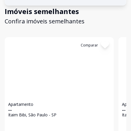
Imóveis semelhantes
Confira imóveis semelhantes
Cód:
II21717
Comparar
Có
Apartamento
Apa
...
...
Itaim Bibi, São Paulo - SP
Itai