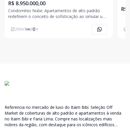
R$ 8.950.000,00
R$ 
Condomínio Nube: Apartamentos de alto padrão
redefinem o conceito de sofisticação ao simular uma
casa suspensa com vista panorâmica para o Jardim
Europa. Com arquitetura autoral da Jacobsen
205
m²
3
4
2
Arquitetura, o projeto valoriza a iluminação natural e
o conf
Referencia no mercado de luxo do Itaim Bibi. Seleção Off
Market de coberturas de alto padrão e apartamentos à venda
no Itaim Bibi e Faria Lima. Compre nas localizações mais
nobres da região, com destaque para os icônicos edifícios