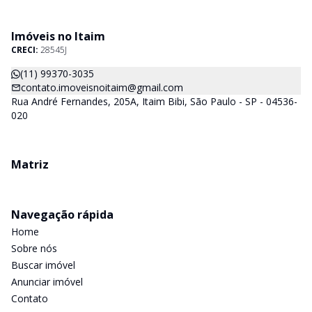
Lindenberg, Fasano Residencial, Casa Lafer e Casa Leopoldo.
More nos bairros mais cobiçados de São Paulo
Imóveis no Itaim
CRECI:
28545J
(11) 99370-3035
contato.imoveisnoitaim@gmail.com
Rua André Fernandes, 205A, Itaim Bibi, São Paulo - SP - 04536-
020
Matriz
Navegação rápida
Home
Sobre nós
Buscar imóvel
Anunciar imóvel
Contato