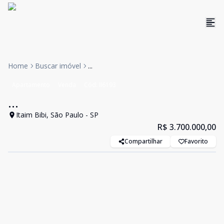
Home
Buscar imóvel
...
Apartamento
Venda
Cód:
II6193
...
Itaim Bibi, São Paulo - SP
R$ 3.700.000,00
Compartilhar
Favorito