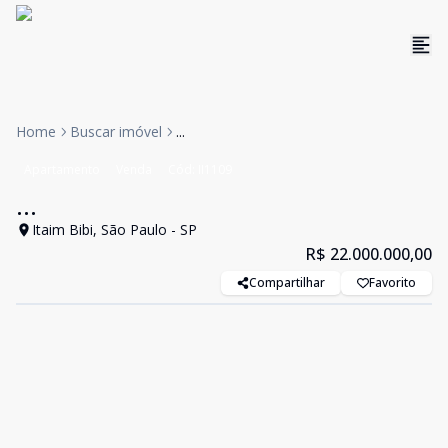
Home
Buscar imóvel
...
Apartamento
Venda
Cód:
II1109
...
Itaim Bibi, São Paulo - SP
R$ 22.000.000,00
Compartilhar
Favorito