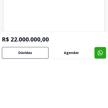
R$ 22.000.000,00
Imóveis semelhantes
Dúvidas
Agendar
Confira imóveis semelhantes
Cód:
II1170
Comparar
Có