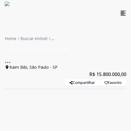
Home
Buscar imóvel
...
Apartamento
Venda
Cód:
II1108
...
Itaim Bibi, São Paulo - SP
R$ 15.800.000,00
Compartilhar
Favorito