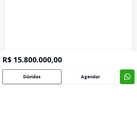
R$ 15.800.000,00
Imóveis semelhantes
Dúvidas
Agendar
Confira imóveis semelhantes
Cód:
II3033
Comparar
Có