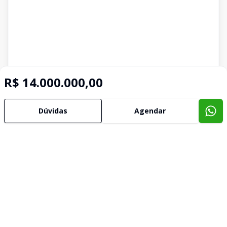
R$ 14.000.000,00
Imóveis semelhantes
Dúvidas
Agendar
Confira imóveis semelhantes
Cód:
II2112
Comparar
Có