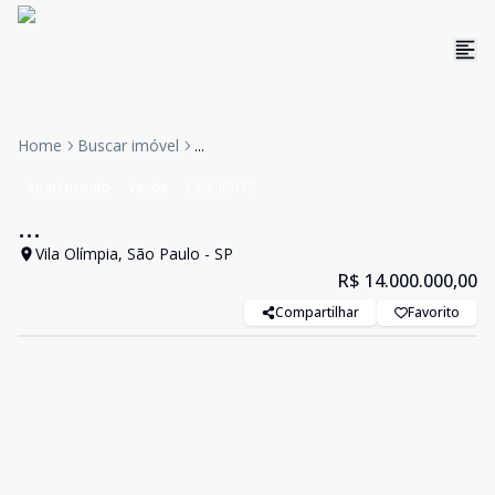
Home
Buscar imóvel
...
Apartamento
Venda
Cód:
II9175
...
Vila Olímpia, São Paulo - SP
R$ 14.000.000,00
Compartilhar
Favorito