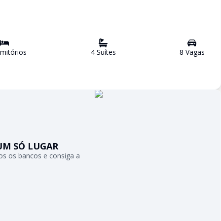
mitório
s
4
Suíte
s
8
Vaga
s
UM SÓ LUGAR
s os bancos e consiga a