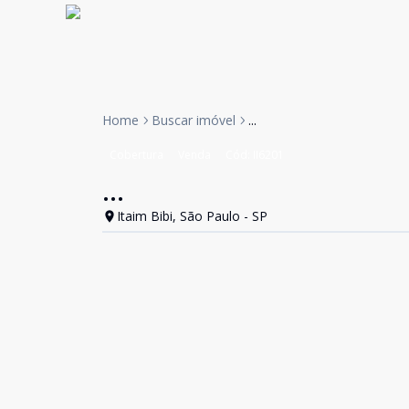
Home
Buscar imóvel
...
Cobertura
Venda
Cód:
II6201
...
Itaim Bibi, São Paulo - SP