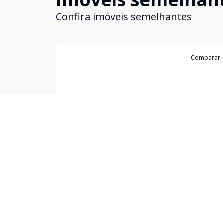
Confira imóveis semelhantes
Cód:
II1123
Comparar
Cobertura
...
Itaim Bibi, São Paulo - SP
R$ 110.000.000,00