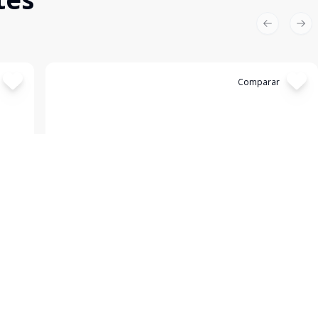
Previous sl
Nex
Cód:
II8873
Comparar
Cobertura
...
Itaim Bibi, São Paulo - SP
R$ 11.500.000,00