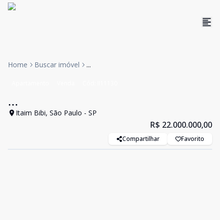
Home
Buscar imóvel
...
Apartamento
Venda
Cód:
II11130
...
Itaim Bibi, São Paulo - SP
R$ 22.000.000,00
Compartilhar
Favorito