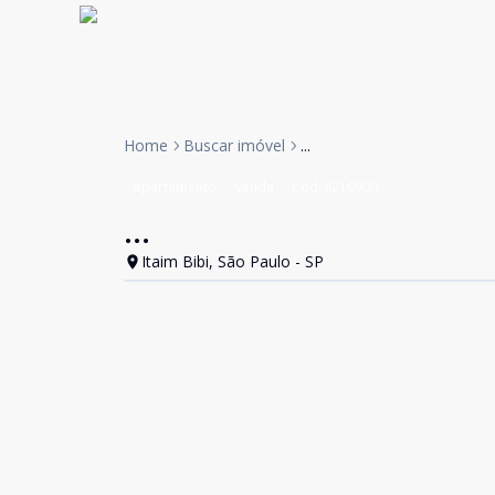
Home
Buscar imóvel
...
Apartamento
Venda
Cód:
II219900
...
Itaim Bibi, São Paulo - SP