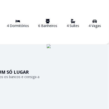
4
Dormitório
s
6
Banheiro
s
4
Suíte
s
4
Vaga
s
UM SÓ LUGAR
s os bancos e consiga a