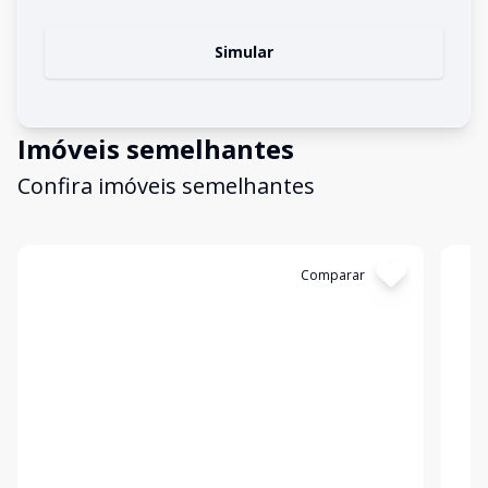
Simular
Imóveis semelhantes
Confira imóveis semelhantes
Cód:
II1170
Comparar
Có