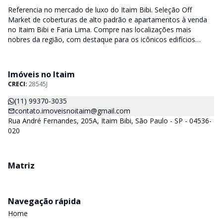
Referencia no mercado de luxo do Itaim Bibi. Seleção Off
Market de coberturas de alto padrão e apartamentos à venda
no Itaim Bibi e Faria Lima. Compre nas localizações mais
nobres da região, com destaque para os icônicos edifícios
Lindenberg, Fasano Residencial, Casa Lafer e Casa Leopoldo.
More nos bairros mais cobiçados de São Paulo
Imóveis no Itaim
CRECI:
28545J
(11) 99370-3035
contato.imoveisnoitaim@gmail.com
Rua André Fernandes, 205A, Itaim Bibi, São Paulo - SP - 04536-
020
Matriz
Navegação rápida
Home