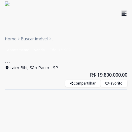
Home
Buscar imóvel
...
Apartamento
Venda
Cód:
II21909
...
Itaim Bibi, São Paulo - SP
R$ 19.800.000,00
Compartilhar
Favorito