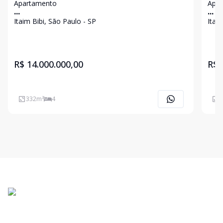
Apartamento
Apa
...
...
Itaim Bibi, São Paulo - SP
Itai
R$ 14.000.000,00
R$ 
332
m²
4
4