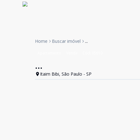
Home
Buscar imóvel
...
Apartamento
Venda
Cód:
II5610
...
Itaim Bibi, São Paulo - SP