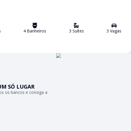
s
4
Banheiro
s
3
Suíte
s
3
Vaga
s
UM SÓ LUGAR
s os bancos e consiga a