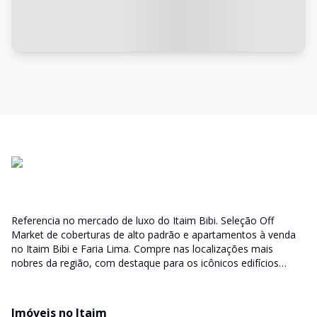
Referencia no mercado de luxo do Itaim Bibi. Seleção Off
Market de coberturas de alto padrão e apartamentos à venda
no Itaim Bibi e Faria Lima. Compre nas localizações mais
nobres da região, com destaque para os icônicos edifícios
Lindenberg, Fasano Residencial, Casa Lafer e Casa Leopoldo.
More nos bairros mais cobiçados de São Paulo
Imóveis no Itaim