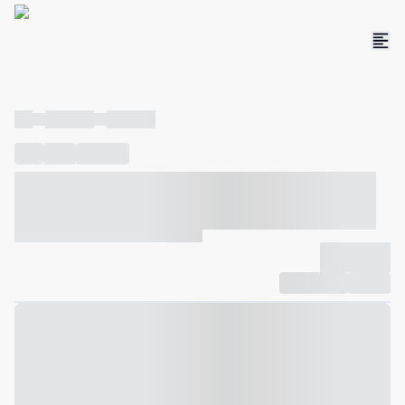
----
----- -----
----- -----
----
-----
---- ------
----- ----- -- ------ ---- ---- -- ----- ----- -----
--- ------
----- ----- -- ------ ----- ----- -- ------
-------------
Compartilhar
Favorito