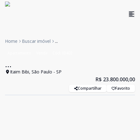
Home
Buscar imóvel
...
Apartamento
Venda
Cód:
II3402
...
Itaim Bibi, São Paulo - SP
R$ 23.800.000,00
Compartilhar
Favorito